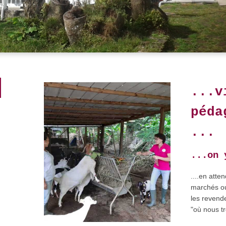
...v
péda
...
...on 
....en atte
marchés ou
les revende
"où nous t