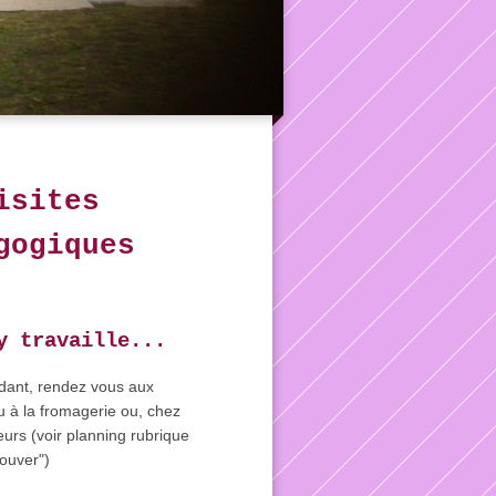
isites
gogiques
y travaille...
ndant, rendez vous aux
 à la fromagerie ou, chez
urs (voir planning rubrique
rouver")